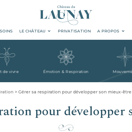
E CHÂTEAU
PRIVATISATION
A PROPOS
CONTACT
 SOINS
LE CHÂTEAU
PRIVATISATION
A PROPOS
t de vivre
Émotion & Respiration
Mouveme
ration
>
Gérer sa respiration pour développer son mieux-être
Le Château du Launay
iration pour développer 
a fermé ses portes