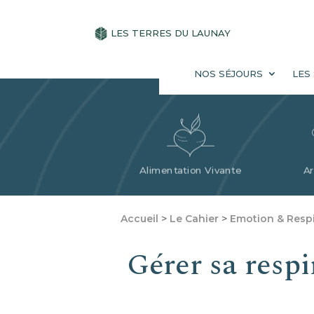
NOS SÉJOURS
LES SOINS
L
LES TERRES DU LAUNAY
NOS SÉJOURS
LES
Alimentation Vivante
Ar
Accueil
>
Le Cahier
>
Emotion & Respi
Gérer sa resp