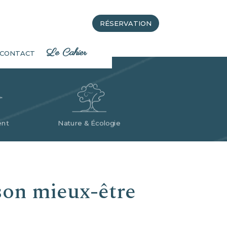
Le Cahier
RÉSERVATION
RÉSERVATION
Le Cahier
×
CONTACT
nt
Nature & Écologie
son mieux-être